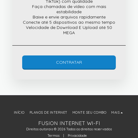
TikTok) com qualidade
Faça chamadas de vídeo com mais
estabilidade
Baixe e envie arquivos rapidamente
Conecte até 5 dispositivos ao mesmo tempo
Velocidade de Download E Upload até 50
MEGA
CONTRATAR
INÍCIO
PLANOS DE INTERNET
MONTE SEU COMBO
MAIS
FUSION INTERNET WI-FI
Direitos autorais © 2026 Todos os direitos reservados
Termos
|
Privacidade